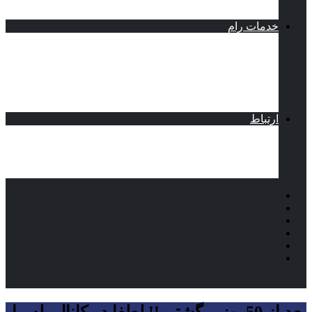
آبجکت و مبلمان
خدمات رام
رام بات
خدمات نصب و لایسنس نرم افزار های BIM | لایسنس
آرشیکد
خدمات تولید محتوای رام
مسترکلاس مجازی هوش مصنوعی معماری و
ساختمان 2025​
ارتباط
تماس با ما
درباره رام
سیاست حریم خصوصی
راهنمای سایت و اپلیکیشن هوش معماری
بعد از 50روز برگشتیم!! لطفا در کانال بله ما