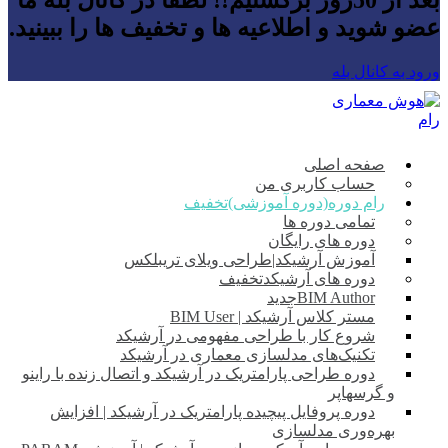
عضو شوید و اطلاعیه ها و تخفیف ها را ببینید.
ورود به کانال بله
صفحه اصلی
حساب کاربری من
رام دوره(دوره آموزشی)
تخفیف
تمامی دوره ها
دوره های رایگان
آموزش آرشیکد|طراحی ویلای تریبلکس
دوره های آرشیکد
تخفیف
BIM Author
جدید
مستر کلاس آرشیکد | BIM User
شروع کار با طراحی مفهومی در آرشیکد
تکنیک‌های مدلسازی معماری در آرشیکد
دوره طراحی پارامتریک در آرشیکد و اتصال زنده با راینو
و گرسهاپر
دوره پروفایل‌ پیچیده پارامتریک در آرشیکد | افزایش
بهره‌وری مدلسازی