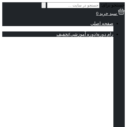
جستجو برای:
سبد خرید
0
صفحه اصلی
حساب کاربری من
رام دوره(دوره آموزشی)
تخفیف
تمامی دوره ها
دوره های رایگان
آموزش آرشیکد|طراحی ویلای تریبلکس
دوره های آرشیکد
تخفیف
BIM Author
جدید
مستر کلاس آرشیکد | BIM User
شروع کار با طراحی مفهومی در آرشیکد
تکنیک‌های مدلسازی معماری در آرشیکد
دوره طراحی پارامتریک در آرشیکد و
اتصال زنده با راینو و گرسهاپر
دوره پروفایل‌ پیچیده پارامتریک در آرشیکد |
افزایش بهره‌وری مدلسازی
دوره جامع آبجکت سازی در آرشیکد |
آموزش PARAM-O و کتابخانه سفارشی
دوره تیر و ستون در آرشیکد | آموزش
ابزارهای به‌روز شده Beam و Column
دوره جامع طراحی داخلی در آرشیکد