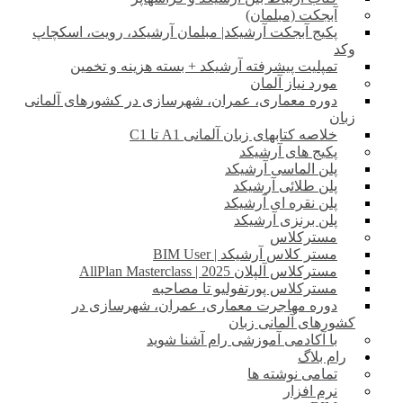
آبجکت (مبلمان)
پکیج آبجکت آرشیکد| مبلمان آرشیکد، رویت، اسکچاپ
وکد
تمپلیت پیشرفته آرشیکد + بسته هزینه و تخمین
مورد نیاز آلمان
دوره معماری، عمران، شهرسازی در کشورهای آلمانی
زبان
خلاصه کتابهای زبان آلمانی A1 تا C1
پکیج های آرشیکد
پلن الماسی آرشیکد
پلن طلائی آرشیکد
پلن نقره ای آرشیکد
پلن برنزی آرشیکد
مسترکلاس
مستر کلاس آرشیکد | BIM User
مسترکلاس آلپلان 2025 | AllPlan Masterclass
مسترکلاس پورتفولیو تا مصاحبه
دوره مهاجرت معماری، عمران، شهرسازی در
کشورهای آلمانی زبان
با آکادمی آموزشی رام آشنا شوید
رام بلاگ
تمامی نوشته ها
نرم افزار