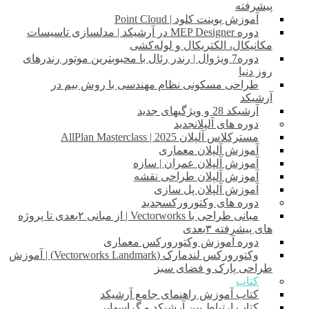
پیشرفته
آموزش پوینت کلود | Point Cloud
دوره MEP Designer در آرشیکد | مدلسازی تاسیسات
مکانیکال، الکتریکال و لوله‌کشی
دوره7 ویژوال | رندر رئال با محبوبترین موتور رندرهای
روز دنیا
طراحی مسکونی نظام مهندسی با روش بیم در
آرشیکد
آرشیکد 28 و ویژگیهای جدید
دوره های آلپلان
جدید
مسترکلاس آلپلان 2025 | AllPlan Masterclass
آموزش آلپلان معماری
آموزش آلپلان عمران | سازه
آموزش آلپلان طراحی نقشه
آموزش آلپلان پل سازی
دوره های وکتورورکس
جدید
مبانی طراحی با Vectorworks | از مبانی ۲بعدی تا پروژه
های پیشرفته ۳بعدی
دوره آموزش وکتورورکس معماری
وکتورورکس لندمارک (Vectorworks Landmark) | آموزش
طراحی پارک و فضای سبز
کتاب
کتاب آموزش راهنمای جامع آرشیکد
کتاب ارتباط بین آرشیکد و گراسهاپر