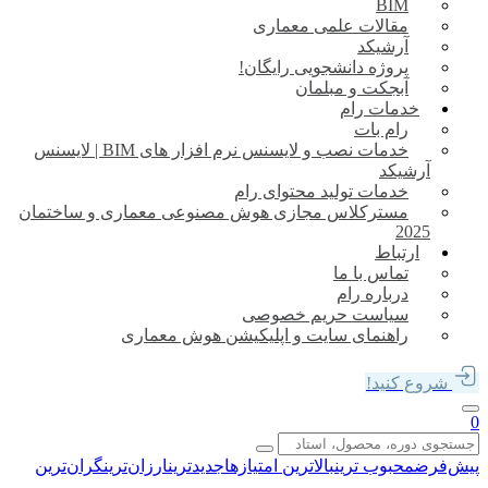
BIM
مقالات علمی معماری
آرشیکد
پروژه دانشجویی رایگان!
آبجکت و مبلمان
خدمات رام
رام بات
خدمات نصب و لایسنس نرم افزار های BIM | لایسنس
آرشیکد
خدمات تولید محتوای رام
مسترکلاس مجازی هوش مصنوعی معماری و ساختمان
2025​
ارتباط
تماس با ما
درباره رام
سیاست حریم خصوصی
راهنمای سایت و اپلیکیشن هوش معماری
شروع کنید!
0
پیش‌فرض
محبوب ترین
بالاترین امتیازها
جدیدترین
ارزان‌ترین
گران‌ترین